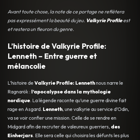
Avant toute chose, la note de ce portage ne reflètera
pas expressément la beauté du jeu.
Valkyrie Profile
est
et restera un fleuron du genre.
L’histoire de Valkyrie Profile:
Lenneth – Entre guerre et
mélancolie
L’histoire de
Valkyrie Profile: Lenneth
nous narre le
Ragnarök :
l’apocalypse dans la mythologie
nordique
. La légende raconte qu’une guerre divine fait
rage en Asgard.
Lenneth
, une valkyrie au service d’Odin,
va se voir confier une mission. Celle de se rendre en
Midgard afin de recruter de valeureux guerriers,
des
Einherjars
. Elle sera celle qui choisira les défunts les plus