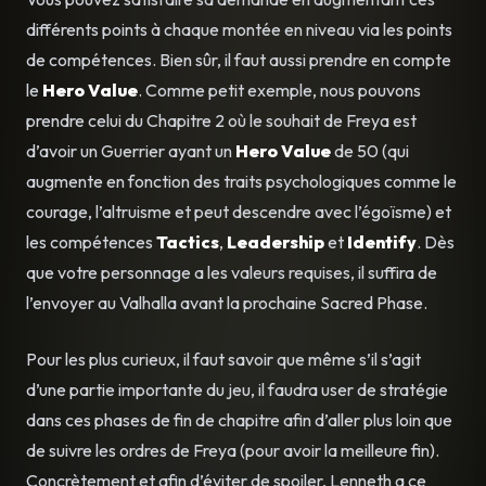
différents points à chaque montée en niveau via les points
de compétences. Bien sûr, il faut aussi prendre en compte
le
Hero Value
. Comme petit exemple, nous pouvons
prendre celui du Chapitre 2 où le souhait de Freya est
d’avoir un Guerrier ayant un
Hero Value
de 50 (qui
augmente en fonction des traits psychologiques comme le
courage, l’altruisme et peut descendre avec l’égoïsme) et
les compétences
Tactics
,
Leadership
et
Identify
. Dès
que votre personnage a les valeurs requises, il suffira de
l’envoyer au Valhalla avant la prochaine Sacred Phase.
Pour les plus curieux, il faut savoir que même s’il s’agit
d’une partie importante du jeu, il faudra user de stratégie
dans ces phases de fin de chapitre afin d’aller plus loin que
de suivre les ordres de Freya (pour avoir la meilleure fin).
Concrètement et afin d’éviter de spoiler, Lenneth a ce