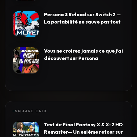
Persona 3 Reload sur Switch 2 —
La portabilité ne sauve pas tout
Vous ne croirez jamais ce que j’ai
découvert sur Persona
SQUARE ENIX
Test de Final Fantasy X & X-2 HD
Remaster— Un enième retour sur