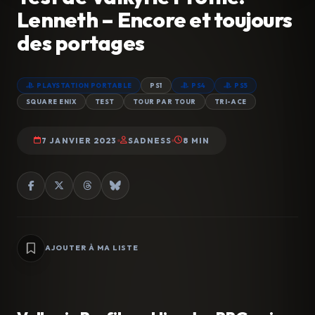
Lenneth – Encore et toujours
des portages
PLAYSTATION PORTABLE
PS1
PS4
PS5
SQUARE ENIX
TEST
TOUR PAR TOUR
TRI-ACE
7 JANVIER 2023
SADNESS
8 MIN
AJOUTER À MA LISTE