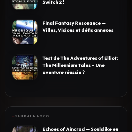
Switch 2 !
Final Fantasy Resonance —
Villes, Visions et défis annexes
Test de The Adventures of Elliot:
The Millennium Tales – Une
aventure réussie ?
BANDAI NAMCO
Echoes of Aincrad — Soulslike en